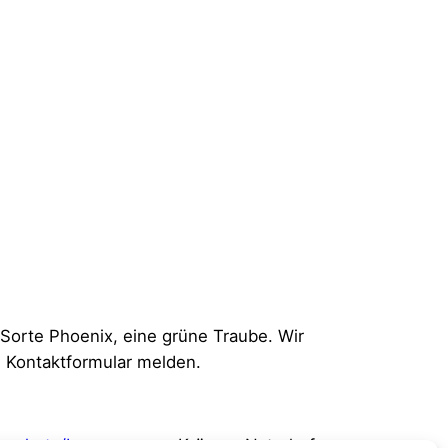
 Sorte Phoenix, eine grüne Traube. Wir
s Kontaktformular melden.
nschutz/Impressum
Krögers Naturhof