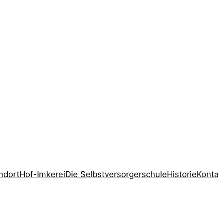
ndort
Hof-Imkerei
Die Selbstversorgerschule
Historie
Konta