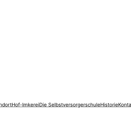
ndort
Hof-Imkerei
Die Selbstversorgerschule
Historie
Konta